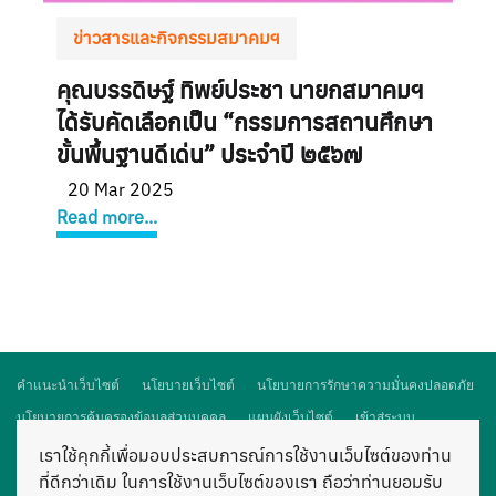
ข่าวสารและกิจกรรมสมาคมฯ
คุณบรรดิษฐ์ ทิพย์ประชา นายกสมาคมฯ
ได้รับคัดเลือกเป็น “กรรมการสถานศึกษา
ขั้นพื้นฐานดีเด่น” ประจำปี ๒๕๖๗
20 Mar 2025
Read more...
คำแนะนำเว็บไซต์
นโยบายเว็บไซต์
นโยบายการรักษาความมั่นคงปลอดภัย
นโยบายการคุ้มครองข้อมูลส่วนบุคคล
แผนผังเว็บไซต์
เข้าสู่ระบบ
เราใช้คุกกี้เพื่อมอบประสบการณ์การใช้งานเว็บไซต์ของท่าน
เว็บไซต์นี้ เป็นเว็บไซต์สมาคมผู้ปกครองและครูโรงเรียนสามเสนวิทยาลัย จัดตั้งขึ้น
ที่ดีกว่าเดิม ในการใช้งานเว็บไซต์ของเรา ถือว่าท่านยอมรับ
เพื่อส่งเสริมให้ผู้ปกครองและครูร่วมมือกัน เพื่อการศึกษาและสวัสดิการของนักเรียน