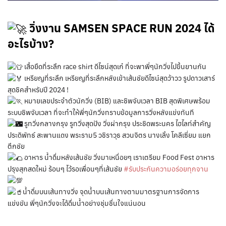
วิ่งงาน SAMSEN SPACE RUN 2024 ได้
อะไรบ้าง?
เสื้อยืดที่ระลึก race shirt ดีไซน์สุดเก๋ ที่จะพาพี่ๆนักวิ่งไปขึ้นยานกัน
เหรียญที่ระลึก เหรียญที่ระลึกหลังเข้าเส้นชัยดีไซน์สุดว้าวว รูปดาวเสาร์
สุดชิคสำหรับปี 2024 !
หมายเลขประจำตัวนักวิ่ง (BIB) และชิพจับเวลา BIB สุดพิเศษพร้อม
ระบบชิพจับเวลา ที่จะทำให้พี่ๆนักวิ่งทราบข้อมูลการวิ่งหลังแข่งทันที
รูทวิ่งกลางกรุง รูทวิ่งสุดปัง วิ่งผ่ากรุง ประชิดพระนคร ไฮไลท์สำคัญ
ประดิพัทธ์ สะพานแดง พระราม5 วชิราวุธ สวนจิตร นางเลิ้ง โคลีเซี่ยม แยก
ตึกชัย
อาหาร น้ำดื่มหลังเส้นชัย วิ่งมาเหนื่อยๆ เราเตรียม Food Fest อาหาร
ปรุงสุกสดใหม่ ร้อนๆ ไว้รอเพื่อนๆที่เส้นชัย
#รับประกันความอร่อยทุกจาน
น้ำดื่มบนเส้นทางวิ่ง จุดน้ำบนเส้นทางตามมาตรฐานการจัดการ
แข่งขัน พี่ๆนักวิ่งจะได้ดื่มน้ำอย่างชุ่มชื่นใจแน่นอน