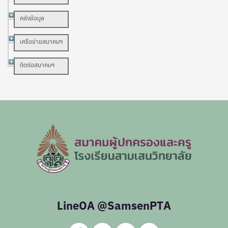
คลังข้อมูล
เครือข่ายสมาคมฯ
ติดต่อสมาคมฯ
LineOA @SamsenPTA