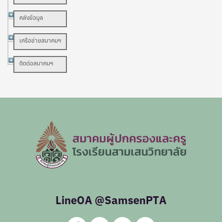
คลังข้อมูล
เครือข่ายสมาคมฯ
ติดต่อสมาคมฯ
LineOA @SamsenPTA