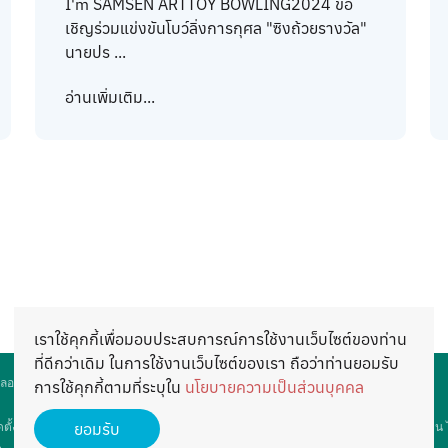
I'm SAMSEN ARTTOY BOWLING2024 ขอ
เชิญร่วมแข่งขันโบว์ลิ่งการกุศล "ซิงถ้วยรางวัล"
นายปร ...
อ่านเพิ่มเติม...
เราใช้คุกกี้เพื่อมอบประสบการณ์การใช้งานเว็บไซต์ของท่าน
ที่ดีกว่าเดิม ในการใช้งานเว็บไซต์ของเรา ถือว่าท่านยอมรับ
ลอดภัย
นโยบายการคุ้มครองข้อมูลส่วนบุคคล
แผนผังเว็บไซต์
เข้าสู่ระบบ
การใช้คุกกี้ตามที่ระบุใน
นโยบายความเป็นส่วนบุคคล
ยอมรับ
ั้งขึ้นเพื่อส่งเสริมให้ผู้ปกครองและครูร่วมมือกัน เพื่อการศึกษาและสวัสดิการของนักเรียน