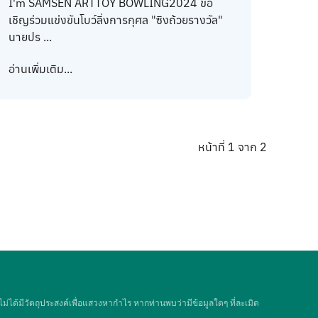
I'm SAMSEN ARTTOY BOWLING2024 ขอ
เชิญร่วมแข่งขันโบว์ลิ่งการกุศล "ซิงถ้วยรางวัล"
นายปร ...
อ่านเพิ่มเติม...
หน้าที่ 1 จาก 2
 ไม่ได้มีวัตถุประสงค์เพื่อแสวงหากำไร หากท่านพบว่ามีข้อมูลใดๆ ที่ละเมิด