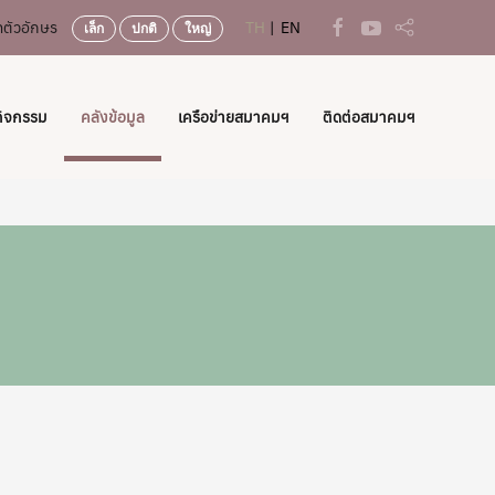
ตัวอักษร
TH
EN
เล็ก
ปกติ
ใหญ่
กิจกรรม
คลังข้อมูล
เครือข่ายสมาคมฯ
ติดต่อสมาคมฯ