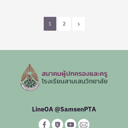
1
2
LineOA @SamsenPTA